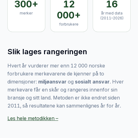
300+
12
16
000+
merker
år med data
(2011–2026)
forbrukere
Slik lages rangeringen
Hvert år vurderer mer enn 12 000 norske
forbrukere merkevarene de kjenner på to
dimensjoner:
miljøansvar
og
sosialt ansvar
. Hver
merkevare får en skår og rangeres innenfor sin
bransje og sitt land. Metoden er ikke endret siden
2011, så resultatene kan sammenlignes år for år.
Les hele metodikken –